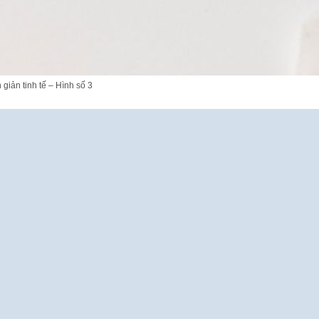
iản tinh tế – Hình số 3