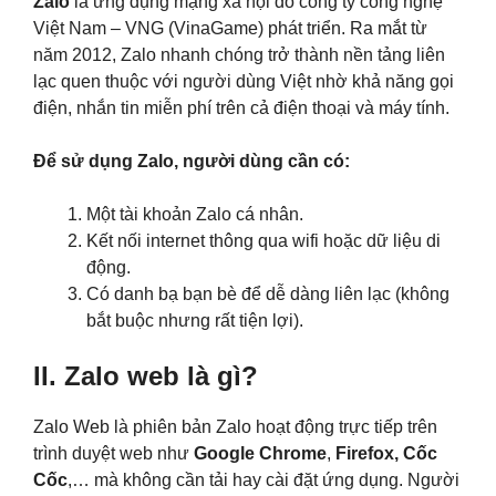
Zalo
là ứng dụng mạng xã hội do công ty công nghệ
Việt Nam – VNG (VinaGame) phát triển. Ra mắt từ
năm 2012, Zalo nhanh chóng trở thành nền tảng liên
lạc quen thuộc với người dùng Việt nhờ khả năng gọi
điện, nhắn tin miễn phí trên cả điện thoại và máy tính.
Để sử dụng Zalo, người dùng cần có:
Một tài khoản Zalo cá nhân.
Kết nối internet thông qua wifi hoặc dữ liệu di
động.
Có danh bạ bạn bè để dễ dàng liên lạc (không
bắt buộc nhưng rất tiện lợi).
II. Zalo web là gì?
Zalo Web là phiên bản Zalo hoạt động trực tiếp trên
trình duyệt web như
Google Chrome
,
Firefox,
Cốc
Cốc
,… mà không cần tải hay cài đặt ứng dụng. Người