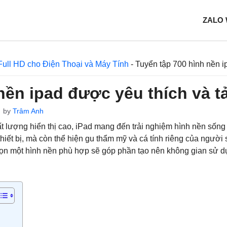
ZALO
Full HD cho Điện Thoại và Máy Tính
-
Tuyển tập 700 hình nền i
nền ipad được yêu thích và tả
by
Trâm Anh
ất lượng hiển thị cao, iPad mang đến trải nghiệm hình nền sốn
 thiết bị, mà còn thể hiện gu thẩm mỹ và cá tính riêng của ngườ
chọn một hình nền phù hợp sẽ góp phần tạo nên không gian sử 