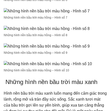
Những hình nền bầu trời màu hồng – Hình số 7
Những hình nền bầu trời màu hồng – Hình số 8
Những hình nền bầu trời màu hồng – Hình số 9
Những hình nền bầu trời màu hồng – Hình số 10
Những hình nền bầu trời màu xanh
Hình nền bầu trời màu xanh luôn mang đến cảm giác trong
lành, rộng mở và tràn đầy sức sống. Sắc xanh tươi mát
của bầu trời gợi lên sự yên bình, giúp xua tan căng thẳng