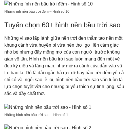
Những ình nền bầu trời đêm – Hình số 10
Tuyển chọn 60+ hình nền bầu trời sao
Những vì sao lấp lánh giữa nền trời đen thẫm tạo nên một
khung cảnh vừa huyền bí vừa nên thơ, gợi lên cảm giác
nhỏ bé nhưng đầy mộng mơ của con người trước không
gian vô tận. Hình nền bầu trời sao luôn mang đến một vẻ
đẹp kỳ diệu và lãng mạn, như mở ra cánh cửa dẫn vào vũ
trụ bao la. Dù là dải ngân hà rực rỡ hay bầu trời đêm yên ả
chỉ có vài ngôi sao lẻ loi, hình nền bầu trời sao vẫn luôn là
lựa chọn tuyệt vời cho những ai yêu thích sự tĩnh lặng, sâu
sắc và đầy chất thơ.
Những hình nền bầu trời sao – Hình số 1