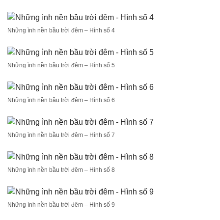
Những ình nền bầu trời đêm – Hình số 4
Những ình nền bầu trời đêm – Hình số 5
Những ình nền bầu trời đêm – Hình số 6
Những ình nền bầu trời đêm – Hình số 7
Những ình nền bầu trời đêm – Hình số 8
Những ình nền bầu trời đêm – Hình số 9