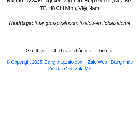
Địa chỉ:
1224 Đ. Nguyễn Văn Tạo, Hiệp Phước, Nhà Bè,
TP. Hồ Chí Minh, Việt Nam
Hashtags:
#dangnhapzalocom #zaloweb #chatzalome
Giới thiệu
Chính sách bảo mật
Liên hệ
© Copyright 2025. Dangnhapzalo.com - Zalo Web | Đăng nhập
Zalo tại Chat.Zalo.Me
telegram web
⇔
vnedu.vn tra điểm
⇔
vnedu tra cứu điểm
⇔
tra cứu điểm
⇔