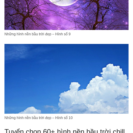
Những hình nền bầu trời đẹp – Hình số 9
Những hình nền bầu trời đẹp – Hình số 10
Tuyển chọn 60+ hình nền bầu trời chill