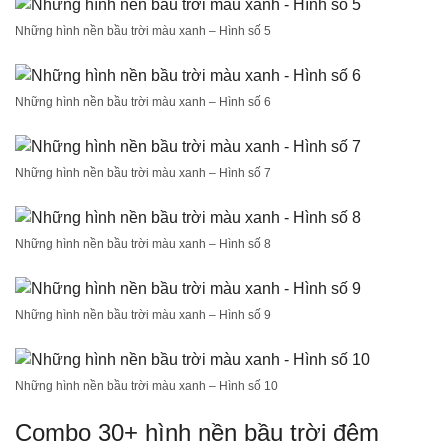
Những hình nền bầu trời màu xanh – Hình số 5
Những hình nền bầu trời màu xanh – Hình số 6
Những hình nền bầu trời màu xanh – Hình số 7
Những hình nền bầu trời màu xanh – Hình số 8
Những hình nền bầu trời màu xanh – Hình số 9
Những hình nền bầu trời màu xanh – Hình số 10
Combo 30+ hình nền bầu trời đêm