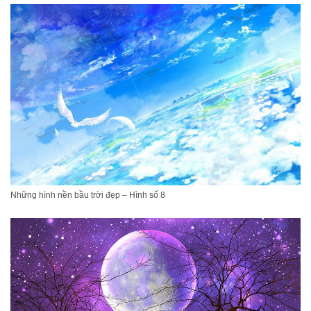
Những hình nền bầu trời đẹp – Hình số 8