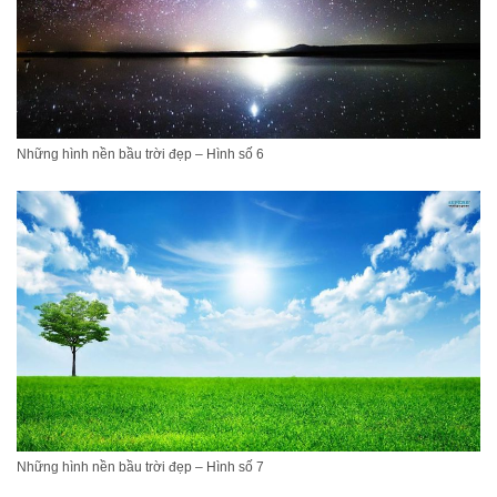
Những hình nền bầu trời đẹp – Hình số 6
Những hình nền bầu trời đẹp – Hình số 7