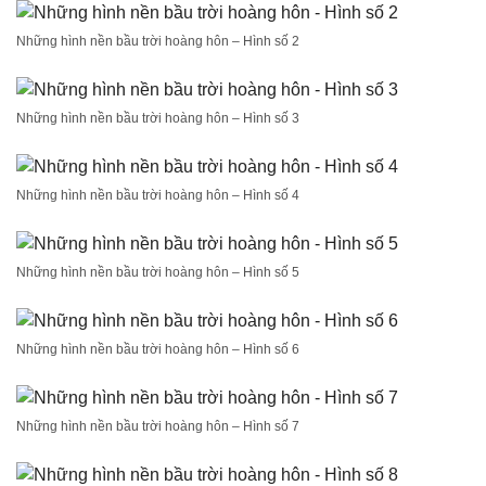
Những hình nền bầu trời hoàng hôn – Hình số 2
Những hình nền bầu trời hoàng hôn – Hình số 3
Những hình nền bầu trời hoàng hôn – Hình số 4
Những hình nền bầu trời hoàng hôn – Hình số 5
Những hình nền bầu trời hoàng hôn – Hình số 6
Những hình nền bầu trời hoàng hôn – Hình số 7