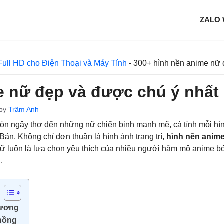
ZALO
Full HD cho Điện Thoại và Máy Tính
-
300+ hình nền anime nữ 
e nữ đẹp và được chú ý nhất 
by
Trâm Anh
ròn ngây thơ đến những nữ chiến binh mạnh mẽ, cá tính mỗi hìn
Bản. Không chỉ đơn thuần là hình ảnh trang trí,
hình nền anim
 luôn là lựa chọn yêu thích của nhiều người hâm mộ anime bở
.
hương
 hồng