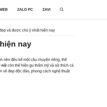
 WEB
ZALO PC
ZAVI
đẹp và được chú ý nhất hiện nay
hiện nay
h nền đều kể một câu chuyện riêng, thể
e nữ
còn thể hiện gu thẩm mỹ và sở thích cá
i vẻ đẹp độc đáo, phong cách nghệ thuật