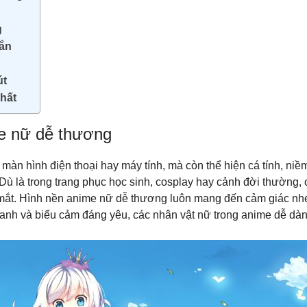
g
sắn
út
hất
e nữ dễ thương
àn hình điện thoại hay máy tính, mà còn thể hiện cá tính, niềm
ù là trong trang phục học sinh, cosplay hay cảnh đời thường, c
 mắt. Hình nền anime nữ dễ thương luôn mang đến cảm giác nh
ng lanh và biểu cảm đáng yêu, các nhân vật nữ trong anime dễ d