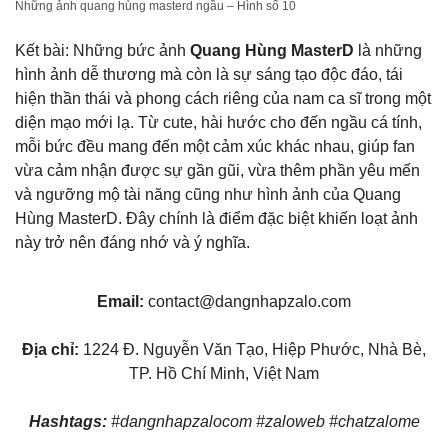
Những ảnh quang hùng masterd ngầu – Hình số 10
Kết bài: Những bức ảnh
Quang Hùng MasterD
là những
hình ảnh dễ thương mà còn là sự sáng tạo độc đáo, tái
hiện thần thái và phong cách riêng của nam ca sĩ trong một
diện mạo mới lạ. Từ cute, hài hước cho đến ngầu cá tính,
mỗi bức đều mang đến một cảm xúc khác nhau, giúp fan
vừa cảm nhận được sự gần gũi, vừa thêm phần yêu mến
và ngưỡng mộ tài năng cũng như hình ảnh của Quang
Hùng MasterD. Đây chính là điểm đặc biệt khiến loạt ảnh
này trở nên đáng nhớ và ý nghĩa.
Email:
contact@dangnhapzalo.com
Địa chỉ:
1224 Đ. Nguyễn Văn Tạo, Hiệp Phước, Nhà Bè,
TP. Hồ Chí Minh, Việt Nam
Hashtags:
#dangnhapzalocom #zaloweb #chatzalome