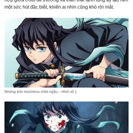
một sức hút đặc biệt, khiến ai nhìn cũng khó rời mắt.
Những ảnh muichirou chibi ngầu – Hình số 1