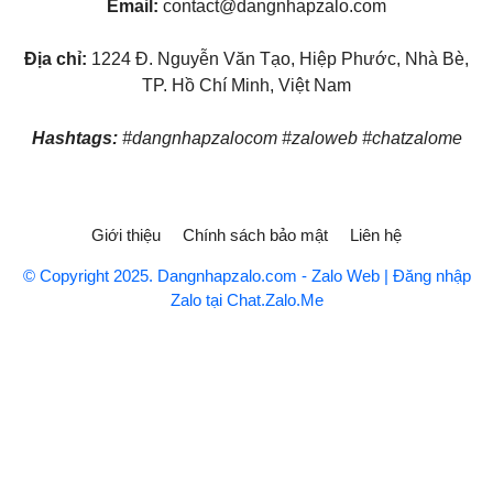
Email:
contact@dangnhapzalo.com
Địa chỉ:
1224 Đ. Nguyễn Văn Tạo, Hiệp Phước, Nhà Bè,
TP. Hồ Chí Minh, Việt Nam
Hashtags:
#dangnhapzalocom #zaloweb #chatzalome
Giới thiệu
Chính sách bảo mật
Liên hệ
© Copyright 2025. Dangnhapzalo.com - Zalo Web | Đăng nhập
Zalo tại Chat.Zalo.Me
telegram web
⇔
vnedu.vn tra điểm
⇔
vnedu tra cứu điểm
⇔
tra cứu điểm
⇔